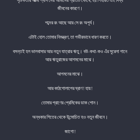
সৃষ্টিকর্তার আত্মা শ্বাস দেয় আমাদের প্রতিটি কোষে, হয় শিহরিত এই দিব্য
জীবনের কারণে।
শব্দের রং আছে আর সে রং অপূর্ব।
এটাই হোল তোমার নিমন্ত্রণ, তা গভীরভাবে ধারণ করতে।
বসন্তই হল ভালবাসার আর নতুন যাত্রার ঋতু। বউ-কথা-কও এঁর সুরেলা গানে
আর ঋতুরাজের আগমনের মাঝে।
আগমনের মাঝে।
আর কাঠগোলাপের ঘ্রাণ! হায়!
তোমার প্রাণের প্রেমিকের ডাক শোন।
অন্ধকার শিতের থেকে উন্মোচিত হও নতুন জীবনে।
জাগো!