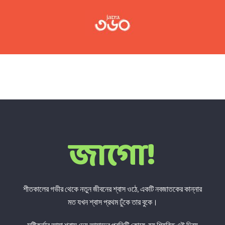
জাগো!
শীতকালের গভীর থেকে নতুন জীবনের শ্বাস ওঠে, একটি নবজাতকের কান্নার
মত যখন শ্বাস প্রথম ঢুঁকে তার বুকে।