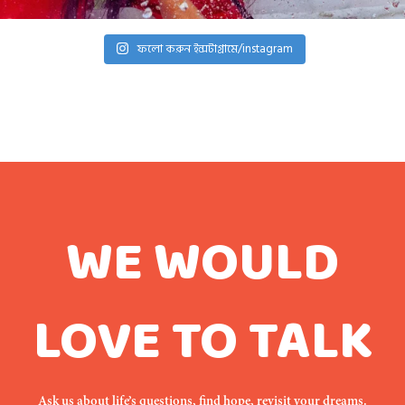
ফলো করুন ইন্সটাগ্রামে/instagram
WE WOULD
LOVE TO TALK
Ask us about life’s questions, find hope, revisit your dreams.