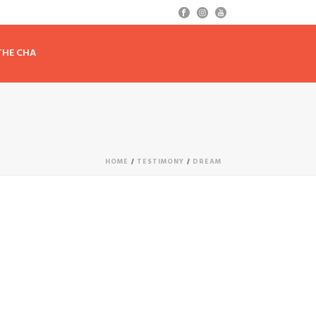
 THE CHA
HOME
/
TESTIMONY
/
DREAM